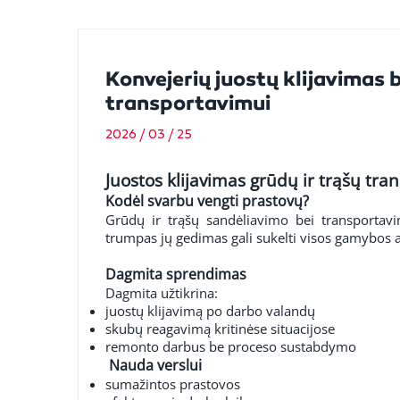
Konvejerių juostų klijavimas 
transportavimui
2026 / 03 / 25
Juostos klijavimas grūdų ir trąšų tr
Kodėl svarbu vengti prastovų?
Grūdų ir trąšų sandėliavimo bei transportavi
trumpas jų gedimas gali sukelti visos gamybos a
Dagmita sprendimas
Dagmita užtikrina:
juostų klijavimą po darbo valandų
skubų reagavimą kritinėse situacijose
remonto darbus be proceso sustabdymo
Nauda verslui
sumažintos prastovos