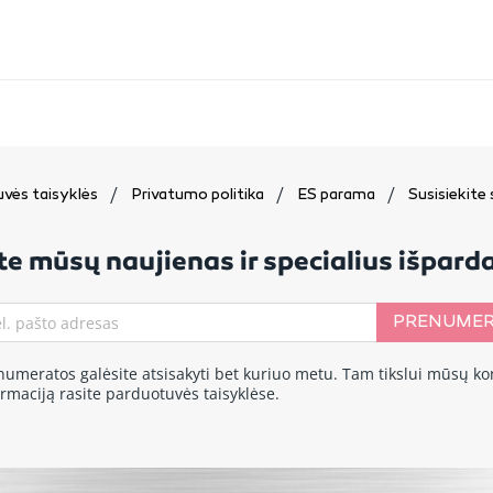
vės taisyklės
Privatumo politika
ES parama
Susisiekite
e mūsų naujienas ir specialius išpar
PRENUMER
numeratos galėsite atsisakyti bet kuriuo metu. Tam tikslui mūsų ko
ormaciją rasite parduotuvės taisyklėse.