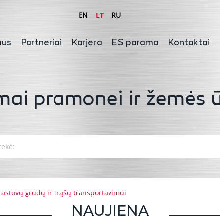
EN
LT
RU
mus
Partneriai
Karjera
ES parama
Kontaktai
mai pramonei ir žemės ū
rastovų grūdų ir trąšų transportavimui
NAUJIENA