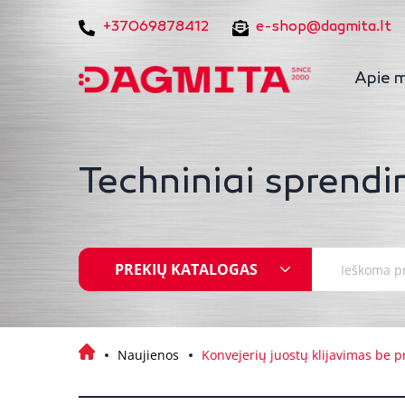
+37069878412
e-shop@dagmita.lt
Apie 
Techniniai sprendi
PREKIŲ KATALOGAS
Naujienos
Konvejerių juostų klijavimas be p