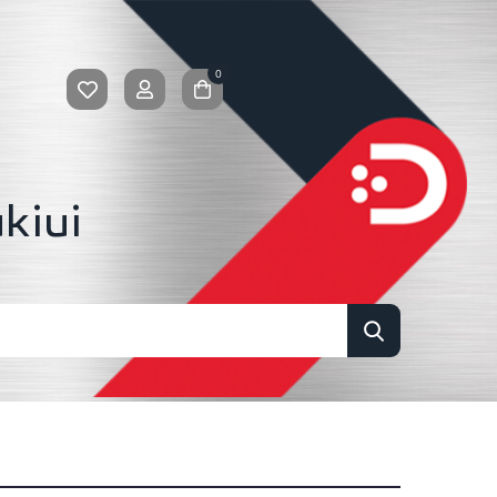
0
kiui