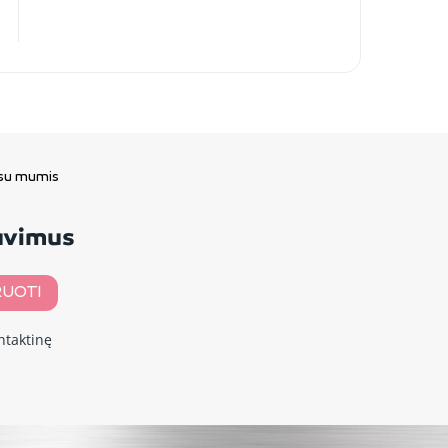
 su mumis
davimus
UOTI
ntaktinę