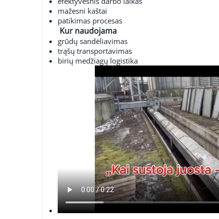
efektyvesnis darbo laikas
mažesni kaštai
patikimas procesas
Kur naudojama
grūdų sandėliavimas
trąšų transportavimas
birių medžiagų logistika