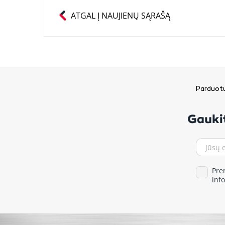
ATGAL Į NAUJIENŲ SĄRAŠĄ
Parduotu
Gaukit
Pre
inf