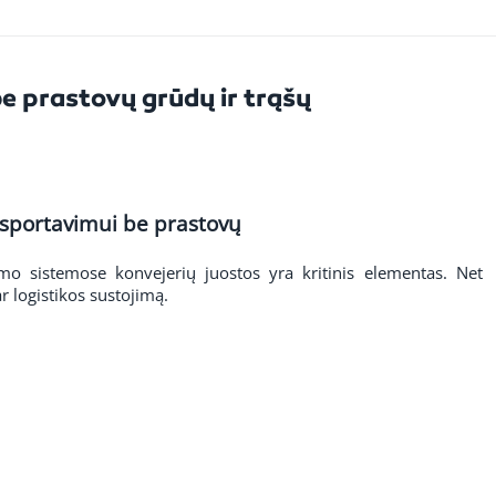
be prastovų grūdų ir trąšų
ansportavimui be prastovų
mo sistemose konvejerių juostos yra kritinis elementas. Net
r logistikos sustojimą.