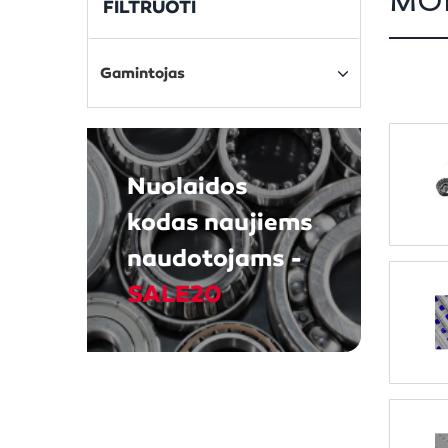
MO
FILTRUOTI
Gamintojas
Nuolaidos
kodas naujiems
naudotojams -
SALE20