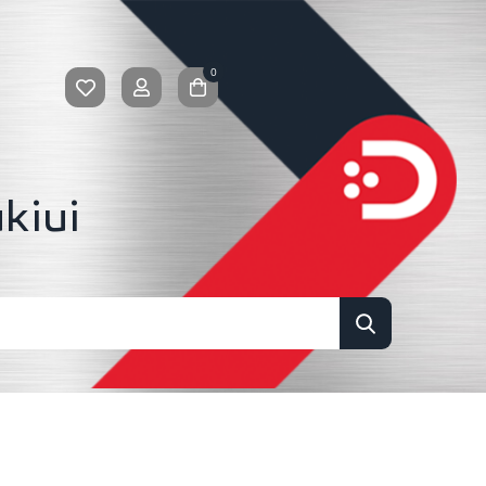
0
kiui