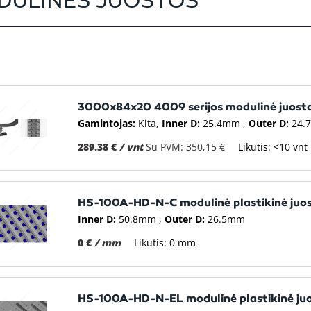
DULINĖS JUOSTOS
3000x84x20 4009 serijos modulinė juosta
Gamintojas:
Kita
Inner D:
25.4mm
Outer D:
24.
289.38 €
/ vnt
Su PVM: 350,15 €
Likutis: <10 vnt
HS-100A-HD-N-C modulinė plastikinė juo
Inner D:
50.8mm
Outer D:
26.5mm
0 €
/ mm
Likutis: 0 mm
HS-100A-HD-N-EL modulinė plastikinė ju