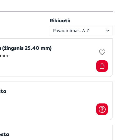
Rikiuoti:
Pavadinimas, A-Z
 (žingsnis 25.40 mm)
7mm
sta
osta