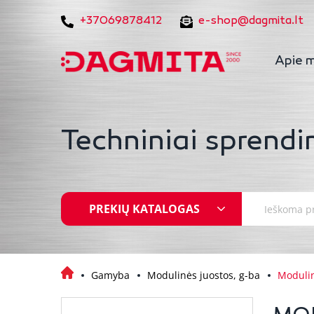
+37069878412
e-shop@dagmita.lt
Apie 
Techniniai sprendi
PREKIŲ KATALOGAS
Gamyba
Modulinės juostos, g-ba
Modulin