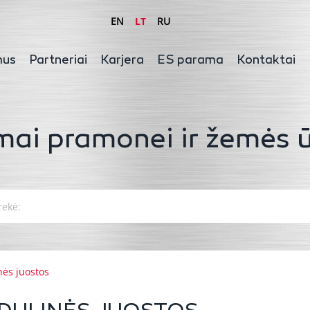
EN
LT
RU
mus
Partneriai
Karjera
ES parama
Kontaktai
mai pramonei ir žemės ū
ės juostos