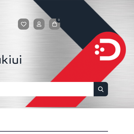
0
kiui