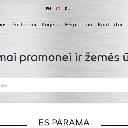
EN
LT
RU
mus
Partneriai
Karjera
ES parama
Kontaktai
mai pramonei ir žemės ū
ES PARAMA