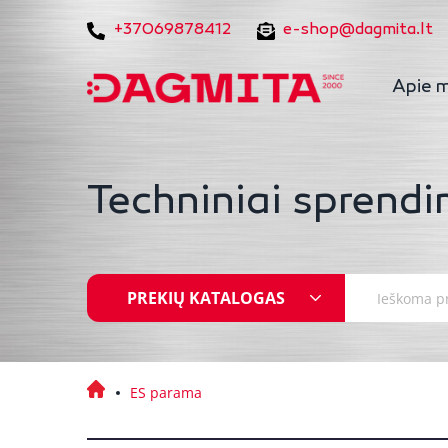
+37069878412
e-shop@dagmita.lt
Apie 
Techniniai sprendi
PREKIŲ KATALOGAS
ES parama