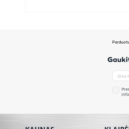
Parduotu
Gaukit
Pre
inf