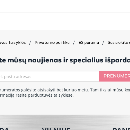
vės taisyklės
Privatumo politika
ES parama
Susisiekite
e mūsų naujienas ir specialius išpar
PRENUMER
numeratos galėsite atsisakyti bet kuriuo metu. Tam tikslui mūsų ko
ormaciją rasite parduotuvės taisyklėse.