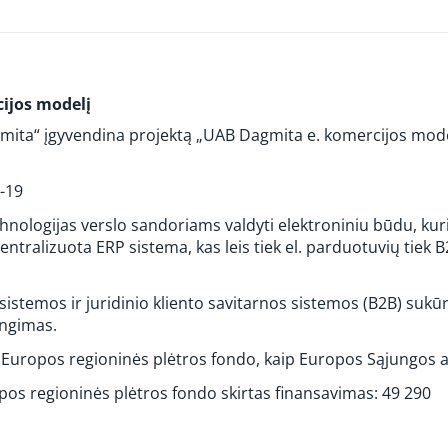
cijos modelį
ita“ įgyvendina projektą „UAB Dagmita e. komercijos model
-19
technologijas verslo sandoriams valdyti elektroniniu būdu, k
centralizuota ERP sistema, kas leis tiek el. parduotuvių tiek
 sistemos ir juridinio kliento savitarnos sistemos (B2B) sukū
engimas.
 Europos regioninės plėtros fondo, kaip Europos Sąjungos 
pos regioninės plėtros fondo skirtas finansavimas: 49 290