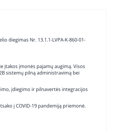
io diegimas Nr. 13.1.1-LVPA-K-860-01-
urie įtakos įmonės pajamų augimą. Visos
 B2B sistemų pilną administravimą bei
rimo, įdiegimo ir pilnavertės integracijos
atsako į COVID-19 pandemiją priemonė.