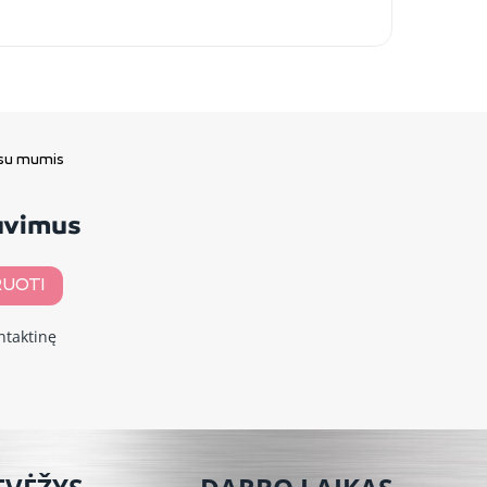
 su mumis
davimus
UOTI
ntaktinę