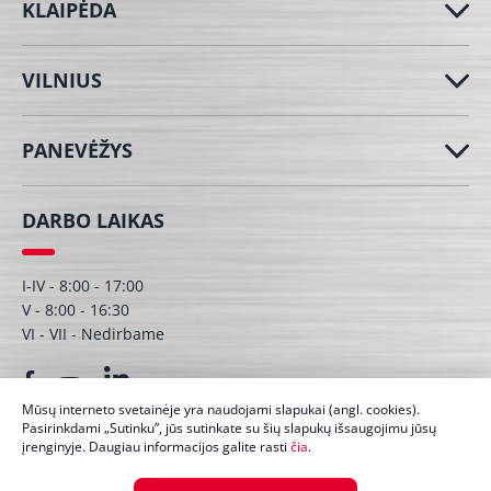
KLAIPĖDA
VILNIUS
PANEVĖŽYS
DARBO LAIKAS
I-IV - 8:00 - 17:00
V - 8:00 - 16:30
VI - VII - Nedirbame
Mūsų interneto svetainėje yra naudojami slapukai (angl. cookies).
Pasirinkdami „Sutinku”, jūs sutinkate su šių slapukų išsaugojimu jūsų
įrenginyje. Daugiau informacijos galite rasti
čia
.
© UAB Dagmita 2026. Visos teisės saugomos