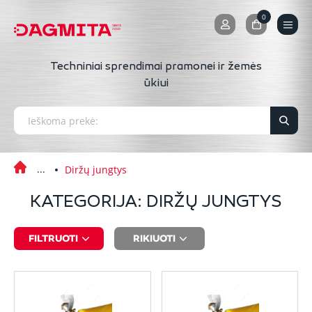
0
0
Techniniai sprendimai pramonei ir žemės
ūkiui
Diržų jungtys
KATEGORIJA: DIRŽŲ JUNGTYS
FILTRUOTI
RIKIUOTI