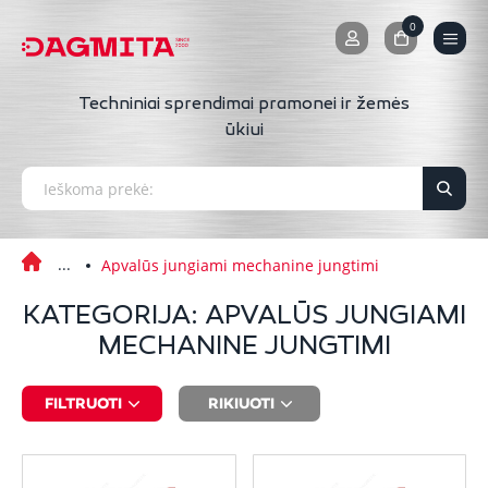
0
0
Techniniai sprendimai pramonei ir žemės
ūkiui
Apvalūs jungiami mechanine jungtimi
KATEGORIJA: APVALŪS JUNGIAMI
MECHANINE JUNGTIMI
FILTRUOTI
RIKIUOTI