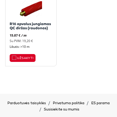
R16 apvalus jungiamas
QC diržas (raudonas)
15.87 €
/ m
Su PVM: 19,20 €
Likutis: >10 m
UŽSAKYTI
Parduotuvės taisyklės
Privatumo politika
ES parama
Susisiekite su mumis