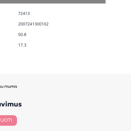
72413
2007241300102
50.8
17.3
 su mumis
davimus
UOTI