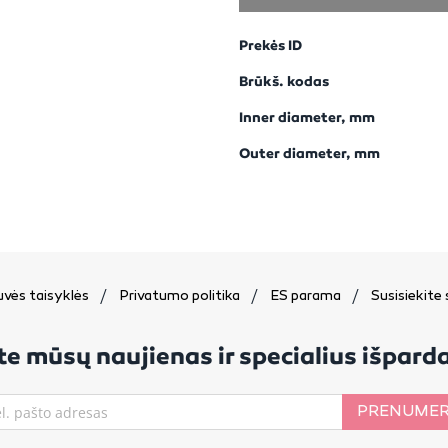
Prekės ID
Brūkš. kodas
Inner diameter, mm
Outer diameter, mm
vės taisyklės
Privatumo politika
ES parama
Susisiekite
e mūsų naujienas ir specialius išpar
PRENUMER