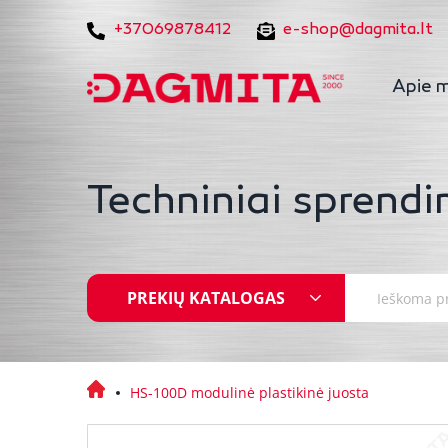
+37069878412
e-shop@dagmita.lt
Apie 
Techniniai sprendi
PREKIŲ KATALOGAS
HS-100D modulinė plastikinė juosta