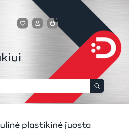
0
kiui
inė plastikinė juosta