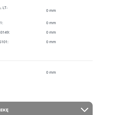
, LT-
0 mm
1:
0 mm
03149:
0 mm
35101:
0 mm
0 mm
REKĘ