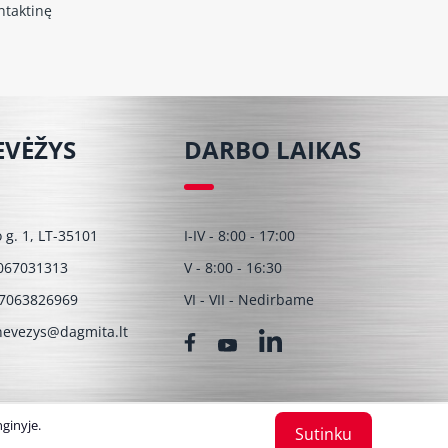
ntaktinę
EVĖŽYS
DARBO LAIKAS
o g. 1, LT-35101
I-IV - 8:00 - 17:00
067031313
V - 8:00 - 16:30
7063826969
VI - VII - Nedirbame
evezys@dagmita.lt
ginyje.
Sutinku